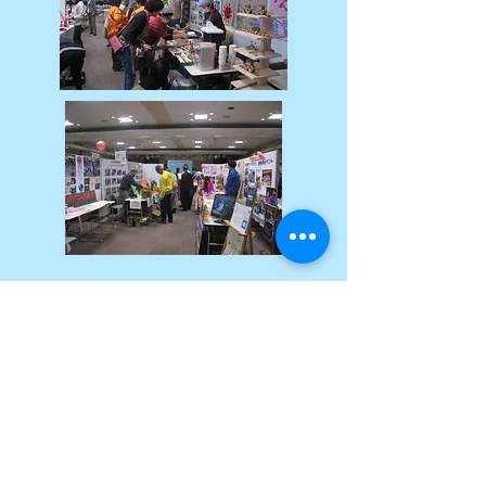
特定非営利活動法人
特定非営利活動法人
かじやの里
​ 〒521-1215 滋賀県東近江市佐生町323番地
（火曜日午前中Or第2、第4木曜日午後在館）
かじや館TEL
050-5802-9893
事務局連絡先 （田
附）携帯
090-8795-5361