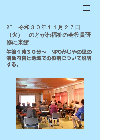
​2⃣ 令和３０年１１月２７日
（火） のとがわ福祉の会役員研
修に来館
​午後１時３０分～ NPOかじやの里の
活動内容と地域での役割について説明
する。