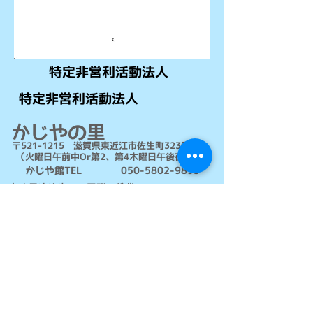
特定非営利活動法人
特定非営利活動法人
かじやの里
​ 〒521-1215 滋賀県東近江市佐生町323番地
（火曜日午前中Or第2、第4木曜日午後在館）
かじや館TEL
050-5802-9893
事務局連絡先 （田
附）携帯
090-8795-5361
© 2018-2025by かじやの里